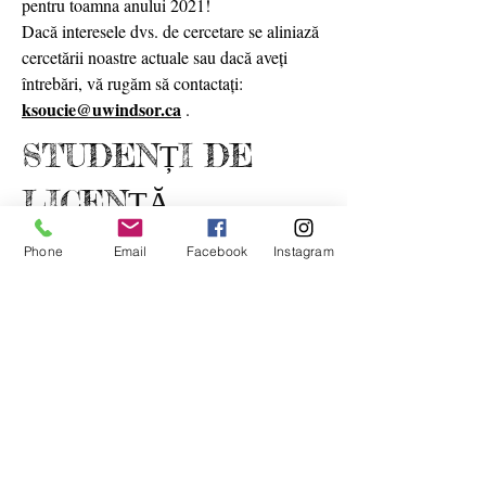
pentru toamna anului 2021!
Dacă interesele dvs. de cercetare se aliniază
cercetării noastre
actuale
sau dacă aveți
întrebări, vă rugăm să contactați:
ksoucie@uwindsor.ca
.
STUDENȚI DE
LICENȚĂ
Dacă sunteți interesat să deveniți un asistent
Phone
Email
Facebook
Instagram
de cercetare de licență (RA) în laboratorul
Dr. Soucie, completați aplicația noastră de
Microsoft Forms
RA utilizând
.
Vă rugăm să utilizați adresa de e-mail a
Universității din Windsor pentru a finaliza
procesul de aplicare pentru a fi luat în
considerare pentru această poziție.